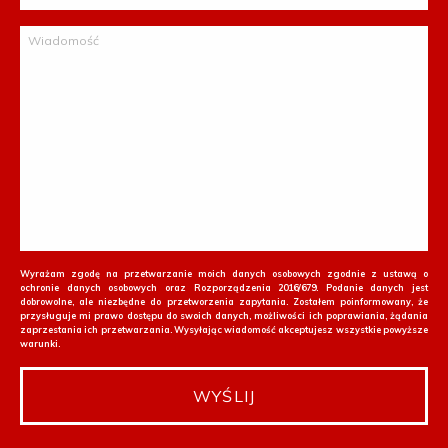
Wiadomość
Wyrażam zgodę na przetwarzanie moich danych osobowych zgodnie z ustawą o
ochronie danych osobowych oraz Rozporządzenia 2016/679. Podanie danych jest
dobrowolne, ale niezbędne do przetworzenia zapytania. Zostałem poinformowany, że
przysługuje mi prawo dostępu do swoich danych, możliwości ich poprawiania, żądania
zaprzestania ich przetwarzania. Wysyłając wiadomość akceptujesz wszystkie powyższe
warunki.
WYŚLIJ