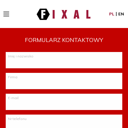
PL
EN
FORMULARZ KONTAKTOWY
Imię i nazwisko
Firma
E-mail
Nr telefonu